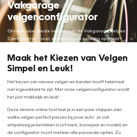
Vakgarage
Homepage
velgenconfigurator
Ontdek jouw ideale velgen met de Vakgarage Velgen
Configurator – snel, eenvoudig en volledig op maat!
Maak het Kiezen van Velgen
Simpel en Leuk!
Het kiezen van nieuwe velgen en banden hoeft helemaal
niet ingewikkeld te zijn. Met onze velgenconfigurator wordt
het juist makkelijk én leuk!
Deze slimme online tool laat je in een paar stappen zien
welke velgen perfect passen bij jouw auto. Je vult
simpelweg je kenteken in (of merk, bouwjaar en model) en
de configurator toont meteen alle passende opties. Zo