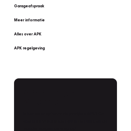
Garageafspraak
Meer informatie
Alles over APK
APK regelgeving
APK Keuring bij
Vakgarage!
Is het weer tijd voor de jaarlijkse APK? Ga
snel naar Vakgarage bij u in de buurt, en ga
zonder zorgen de weg op!