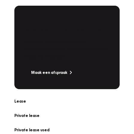
Plan een
Werkplaatsafspraak
Is uw auto toe aan Onderhoud,
Bandenwissel of een Vakantiecheck? Plan
online een afspraak!
Maak een afspraak
Lease
Private lease
Private lease used