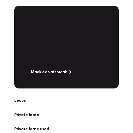
Plan een
Werkplaatsafspraak
Is uw auto toe aan Onderhoud,
Bandenwissel of een Vakantiecheck? Plan
online een afspraak!
Maak een afspraak
Lease
Private lease
Private lease used