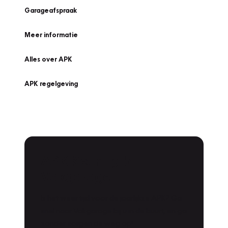
Garageafspraak
Meer informatie
Alles over APK
APK regelgeving
APK Keuring bij
Vakgarage!
Is het weer tijd voor de jaarlijkse APK? Ga
snel naar Vakgarage bij u in de buurt, en ga
zonder zorgen de weg op!