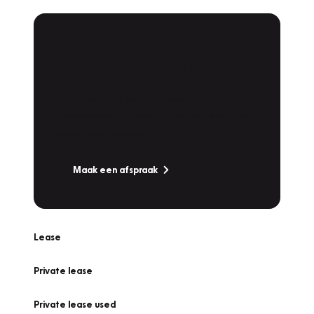
Plan een
Werkplaatsafspraak
Is uw auto toe aan Onderhoud,
Bandenwissel of een Vakantiecheck? Plan
online een afspraak!
Maak een afspraak
Lease
Private lease
Private lease used