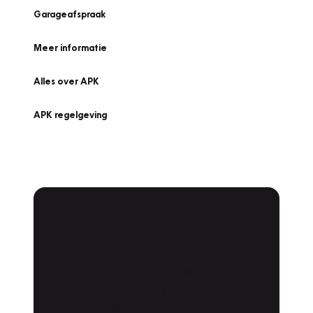
Garageafspraak
Meer informatie
Alles over APK
APK regelgeving
APK Keuring bij
Vakgarage!
Is het weer tijd voor de jaarlijkse APK? Ga
snel naar Vakgarage bij u in de buurt, en ga
zonder zorgen de weg op!