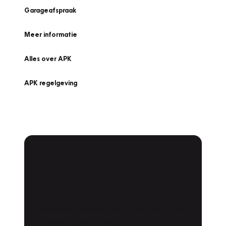
Garageafspraak
Meer informatie
Alles over APK
APK regelgeving
APK Keuring bij
Vakgarage!
Is het weer tijd voor de jaarlijkse APK? Ga
snel naar Vakgarage bij u in de buurt, en ga
zonder zorgen de weg op!