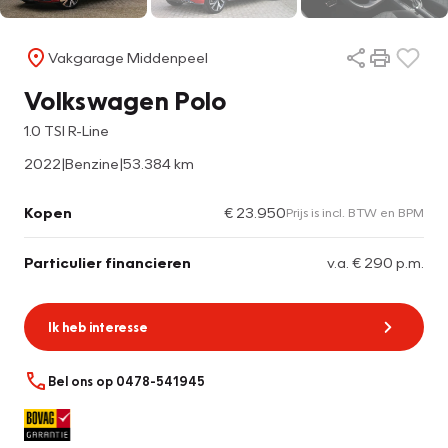
Vakgarage Middenpeel
Volkswagen Polo
1.0 TSI R-Line
2022
|
Benzine
|
53.384 km
Kopen
€ 23.950
Prijs is incl. BTW en BPM
Particulier financieren
v.a. € 290 p.m.
Ik heb interesse
Bel ons op 0478-541945