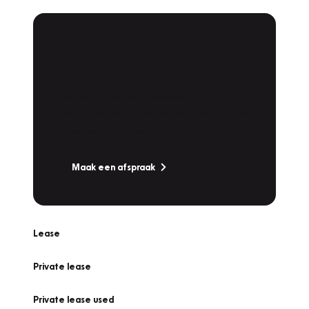
Plan een
Werkplaatsafspraak
Is uw auto toe aan Onderhoud,
Bandenwissel of een Vakantiecheck? Plan
online een afspraak!
Maak een afspraak
Lease
Private lease
Private lease used