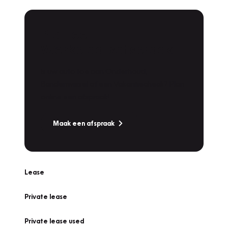
Plan een
Werkplaatsafspraak
Is uw auto toe aan Onderhoud,
Bandenwissel of een Vakantiecheck? Plan
online een afspraak!
Maak een afspraak
Lease
Private lease
Private lease used