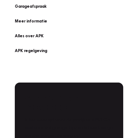
Garageafspraak
Meer informatie
Alles over APK
APK regelgeving
APK Keuring bij
Vakgarage!
Is het weer tijd voor de jaarlijkse APK? Ga
snel naar Vakgarage bij u in de buurt, en ga
zonder zorgen de weg op!