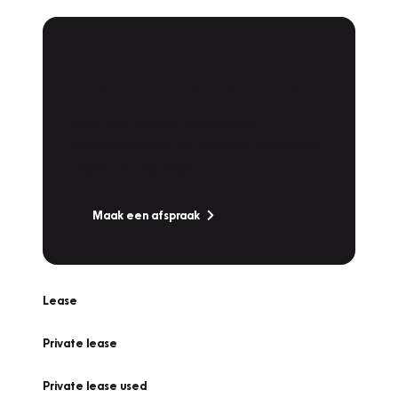
Plan een
Werkplaatsafspraak
Is uw auto toe aan Onderhoud,
Bandenwissel of een Vakantiecheck? Plan
online een afspraak!
Maak een afspraak
Lease
Private lease
Private lease used