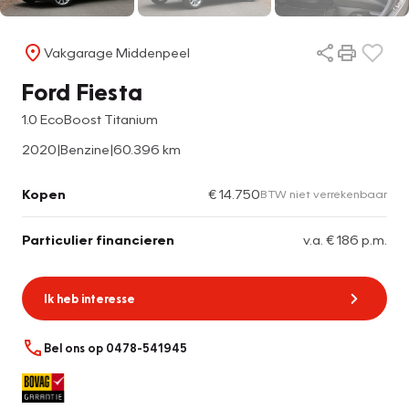
Vakgarage Middenpeel
Ford Fiesta
1.0 EcoBoost Titanium
2020
|
Benzine
|
60.396 km
Kopen
€ 14.750
BTW niet verrekenbaar
Particulier financieren
v.a. € 186 p.m.
Ik heb interesse
Bel ons op 0478-541945