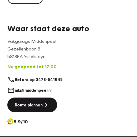
60dkm ervaring.
- Volledige onderhoudshistorie
Waar staat deze auto
- 2 sleutels
Vakgarage Middenpeel
Voorzien van de juiste opties, o.a.:
Gezellenbaan 8
- Achteruitrijcamera
5813EA Ysselsteyn
- Adaptieve Cruisecontrol
Nu geopend tot 17:00
- Apple carplay / Android auto
- Centrale vergrendeling
Bel ons op 0478-541945
- Voorstoelen en stuur verwarmd
- Voorruit verwarming
niki@middenpeel.nl
Route plannen
inruil en/of financiering mogelijk.
8.9/10