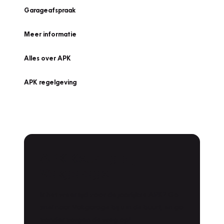
Garageafspraak
Meer informatie
Alles over APK
APK regelgeving
APK Keuring bij
Vakgarage!
Is het weer tijd voor de jaarlijkse APK? Ga
snel naar Vakgarage bij u in de buurt, en ga
zonder zorgen de weg op!