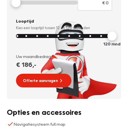
Looptijd
Kies een looptijd tussen
12
en
120
maanden
120
mnd
Uw maandbedrag:
€ 186
,-
Offerte aanvragen
Opties en accessoires
Navigatiesysteem full map