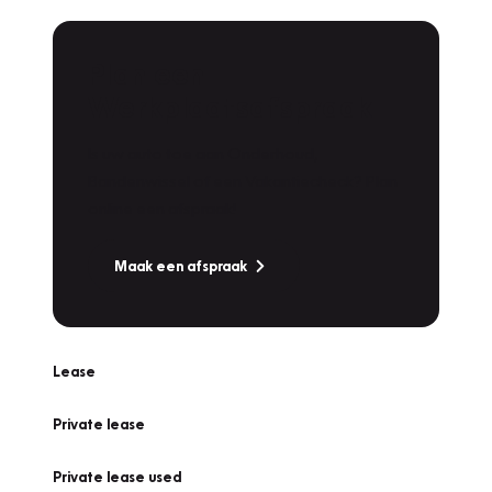
Plan een
Werkplaatsafspraak
Is uw auto toe aan Onderhoud,
Bandenwissel of een Vakantiecheck? Plan
online een afspraak!
Maak een afspraak
Lease
Private lease
Private lease used