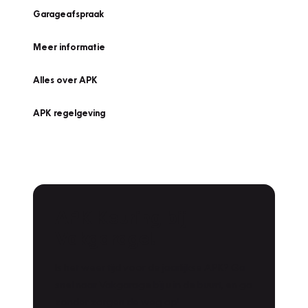
Garageafspraak
Meer informatie
Alles over APK
APK regelgeving
APK Keuring bij
Vakgarage!
Is het weer tijd voor de jaarlijkse APK? Ga
snel naar Vakgarage bij u in de buurt, en ga
zonder zorgen de weg op!