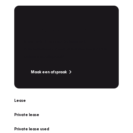
Plan een
Werkplaatsafspraak
Is uw auto toe aan Onderhoud,
Bandenwissel of een Vakantiecheck? Plan
online een afspraak!
Maak een afspraak
Lease
Private lease
Private lease used