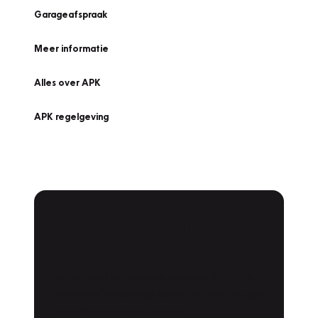
Garageafspraak
Meer informatie
Alles over APK
APK regelgeving
APK Keuring bij
Vakgarage!
Is het weer tijd voor de jaarlijkse APK? Ga
snel naar Vakgarage bij u in de buurt, en ga
zonder zorgen de weg op!