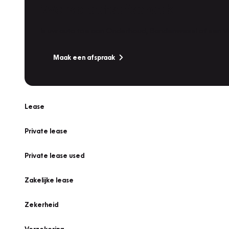
Werkplaatsafspraak
Is uw auto toe aan Onderhoud, Bandenwissel of een Va
Maak een afspraak
Lease
Private lease
Private lease used
Zakelijke lease
Zekerheid