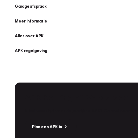
Garageafspraak
Meer informatie
Alles over APK
APK regelgeving
APK Keuring bij Vakgarage!
Is het weer tijd voor de jaarlijkse APK? Ga snel naar V
Plan een APK in