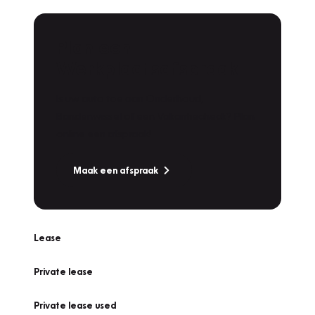
Plan een
Werkplaatsafspraak
Is uw auto toe aan Onderhoud,
Bandenwissel of een Vakantiecheck? Plan
online een afspraak!
Maak een afspraak
Lease
Private lease
Private lease used