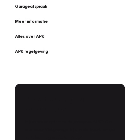
Garageafspraak
Meer informatie
Alles over APK
APK regelgeving
APK Keuring bij
Vakgarage!
Is het weer tijd voor de jaarlijkse APK? Ga
snel naar Vakgarage bij u in de buurt, en ga
zonder zorgen de weg op!