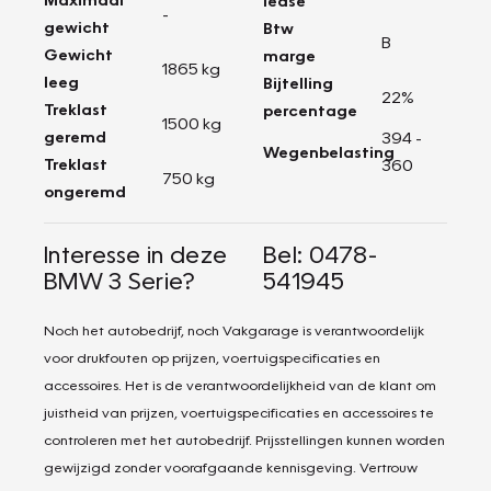
lease
-
gewicht
Btw
B
Gewicht
marge
1865 kg
leeg
Bijtelling
22%
Treklast
percentage
1500 kg
geremd
394 -
Wegenbelasting
Treklast
360
750 kg
ongeremd
Interesse in deze
Bel: 0478-
BMW 3 Serie?
541945
Noch het autobedrijf, noch Vakgarage is verantwoordelijk
voor drukfouten op prijzen, voertuigspecificaties en
accessoires. Het is de verantwoordelijkheid van de klant om
juistheid van prijzen, voertuigspecificaties en accessoires te
controleren met het autobedrijf. Prijsstellingen kunnen worden
gewijzigd zonder voorafgaande kennisgeving. Vertrouw