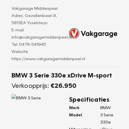
Vakgarage Middenpeel
Adres: Gezellenbaan 8,
5813EA Ysselsteyn
E-mail:
info@vakgaragemiddenpeel.nl
Tel: 0478-541945
Website:
https://www.vakgaragemiddenpeel.nl
BMW 3 Serie 330e xDrive M-sport
Verkoopprijs:
€26.950
Specificaties
Merk
BMW
Model
3 Serie
330e