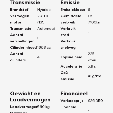
Transmissie
Emissie
Brandstof
Hybride
Emissieklasse
6
Vermogen
291 PK
Gemiddeld
1.6
motor
(135
verbruik
l/100km
Transmissie
Automaat
Verbruik
-
Aantal
stad
8
versnellingen
Verbruik
-
Cilinderinhoud
1998 cc
snelweg
Aantal
225
4
Topsnelheid
cilinders
km/u
Acceleratie
5.9 s
Co2
41 g/km
emissie
Gewicht en
Financieel
Laadvermogen
Verkoopprijs
€26.950
Laadvermogen
560 kg
Financial
-
Maximaal