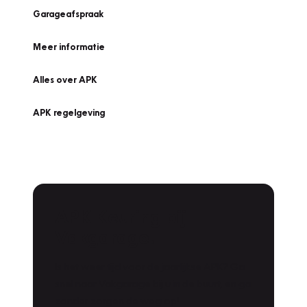
Garageafspraak
Meer informatie
Alles over APK
APK regelgeving
APK Keuring bij
Vakgarage!
Is het weer tijd voor de jaarlijkse APK? Ga
snel naar Vakgarage bij u in de buurt, en ga
zonder zorgen de weg op!