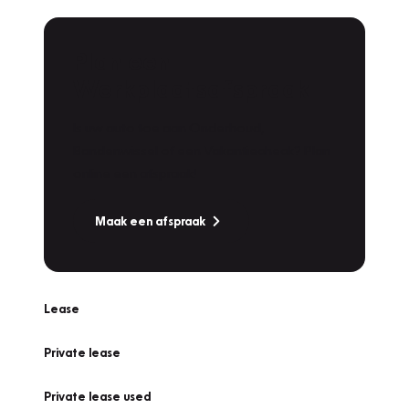
Plan een
Werkplaatsafspraak
Is uw auto toe aan Onderhoud,
Bandenwissel of een Vakantiecheck? Plan
online een afspraak!
Maak een afspraak
Lease
Private lease
Private lease used