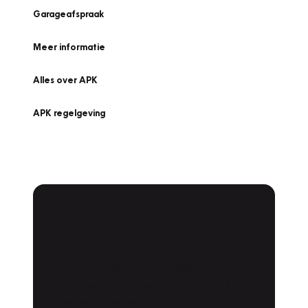
Garageafspraak
Meer informatie
Alles over APK
APK regelgeving
APK Keuring bij
Vakgarage!
Is het weer tijd voor de jaarlijkse APK? Ga
snel naar Vakgarage bij u in de buurt, en ga
zonder zorgen de weg op!