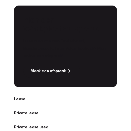
Plan een
Werkplaatsafspraak
Is uw auto toe aan Onderhoud,
Bandenwissel of een Vakantiecheck? Plan
online een afspraak!
Maak een afspraak
Lease
Private lease
Private lease used